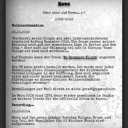
News
Oder eher old News... ;-)
2006-2015
Weihnachtsaktion
23.11.2015
"Wordless", meine Single mit zwei Instrumentaltracks
erscheint Anfang Dezember 2015. Die Songs passen meiner
Meinung nach gut zur momentanen Lage in Syrien und dem
Irak - aber auch zur Stimmung bei uns in Europa: "Some
things are best said wordless"...
Auf Youtube kann der Track "
My Brothers Flight
" angehört
werden:
Die CD kann gratis bestellt werden. Ich werde aber jeder
Bestellung einen Einzahlungsschein des Hilfswerkes
Caritas beilegen in der Hoffnung, dass sich möglichst
viele mit einer selber bestimmten Spende für
Flüchtlinge an dieser kleinen Weihnachtsaktion
beteiligen werden;-)
Bestellungen per Mail direkt an mich: lynx@lynxmusic.ch
Im März 2016 sind LYNX dann wieder gemeinsam im Studio
um weitere Tracks für das offizielle Album zu tapen.
Recording...
21.10.2014
Manu und Ugo gaben letzten Sonntag Vollgas. Drums und
ein Teil der Basslinien für 23 Minuten Musik sind
aufgenommen