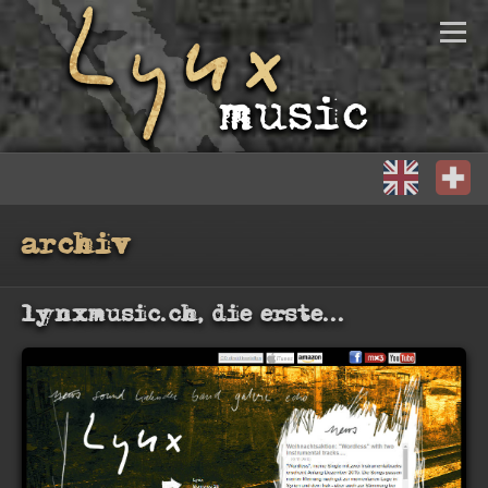
startseite
über bryn lynx
musik
archiv
diskografie
lynxmusic.ch, die erste...
gallerie
kontakt
gästebuch